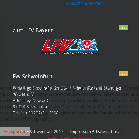
test
zum LFV Bayern
test
FW Schweinfurt
Wir nutzen Cookies auf unserer Website. Einige von ihnen sind essenziell
Freiwillige Feuerwehr der Stadt Schweinfurt mit Ständiger
für den Betrieb der Seite, während andere uns helfen, diese Website und
Wache e. V.
die Nutzererfahrung zu verbessern (Tracking Cookies). Sie können selbst
Adolf-Ley-Straße 1
entscheiden, ob Sie die Cookies zulassen möchten. Bitte beachten Sie,
97424 Schweinfurt
dass bei einer Ablehnung womöglich nicht mehr alle Funktionalitäten der
Telefon 09721/51-6300
Seite zur Verfügung stehen.
Akzeptieren
© FF Schweinfurt 2017
Impressum + Datenschutz